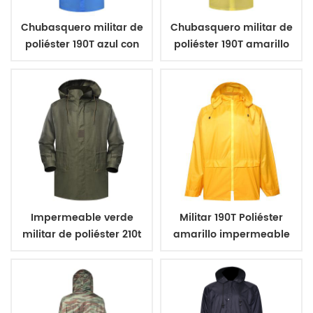
Chubasquero militar de
Chubasquero militar de
poliéster 190T azul con
poliéster 190T amarillo
revestimiento de PVC
con revestimiento de
PVC
Impermeable verde
Militar 190T Poliéster
militar de poliéster 210t
amarillo impermeable
con revestimiento de
con recubrimiento de
pvc
PVC