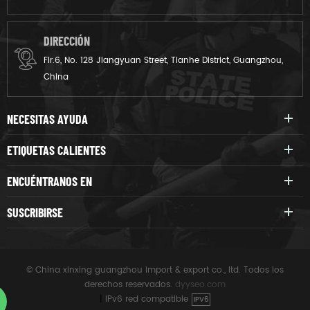
DIRECCIÓN
Flr.6, No. 128 Jiangyuan Street, Tianhe District, Guangzhou,
China
NECESITAS AYUDA
ETIQUETAS CALIENTES
ENCUÉNTRANOS EN
SUSCRIBIRSE
© China xinxing guangzhou import & export co., ltd. Todos los
derechos reservados.
dyyseo.com
|
IPv6 red compatible
IPV6