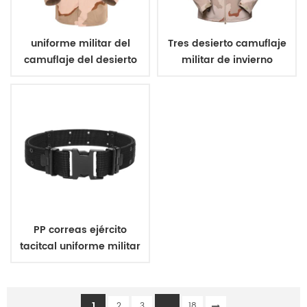
uniforme militar del
Tres desierto camuflaje
camuflaje del desierto
militar de invierno
de tres colores
chaqueta de lana
PP correas ejército
tacitcal uniforme militar
de la correa
1
...
2
3
18