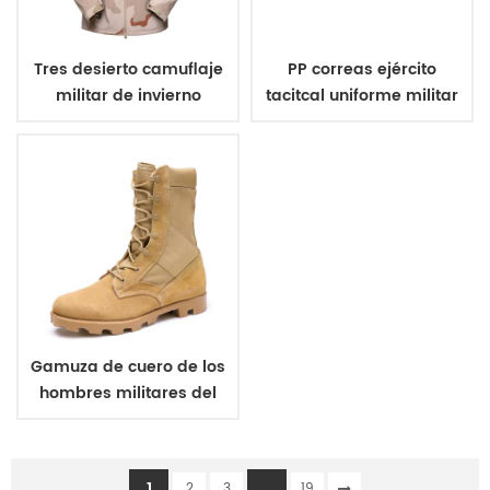
Tres desierto camuflaje
PP correas ejército
militar de invierno
tacitcal uniforme militar
chaqueta de lana
de la correa
Gamuza de cuero de los
hombres militares del
ejército de botas
1
...
2
3
19