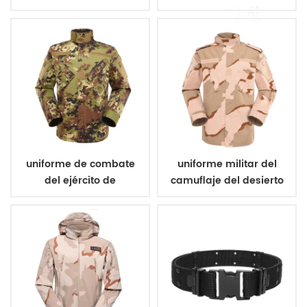
aramida chaleco a
militar de poliéster 600d
prueba de balas
uniforme de combate
uniforme militar del
del ejército de
camuflaje del desierto
camuflaje vegetato
de tres colores
italiano