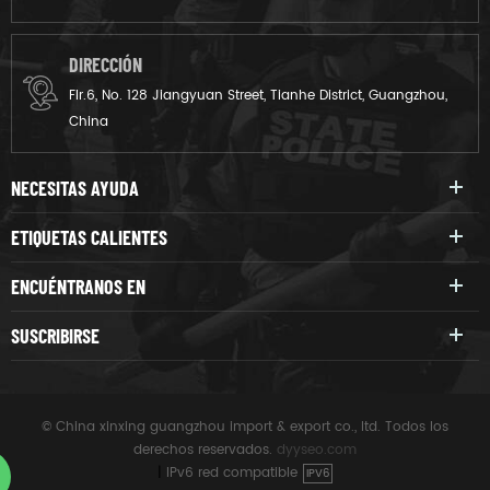
DIRECCIÓN
Flr.6, No. 128 Jiangyuan Street, Tianhe District, Guangzhou,
China
NECESITAS AYUDA
ETIQUETAS CALIENTES
ENCUÉNTRANOS EN
SUSCRIBIRSE
© China xinxing guangzhou import & export co., ltd. Todos los
derechos reservados.
dyyseo.com
|
IPv6 red compatible
IPV6