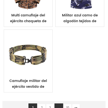
Multi camuflaje del
Militar azul camo de
ejército chaqueta de
algodón tejidos de
invierno para la
punto de camiseta
formación
Camuflaje militar del
ejército vestido de
uniforme de la correa
1
...
2
3
10