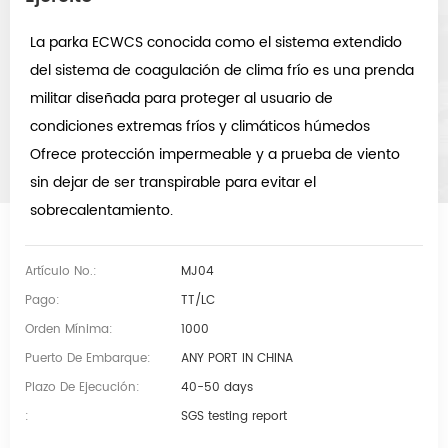
La parka ECWCS conocida como el sistema extendido
del sistema de coagulación de clima frío es una prenda
militar diseñada para proteger al usuario de
condiciones extremas fríos y climáticos húmedos
Ofrece protección impermeable y a prueba de viento
sin dejar de ser transpirable para evitar el
sobrecalentamiento.
Artículo No.:
MJ04
Pago:
TT/LC
Orden Mínima:
1000
Puerto De Embarque:
ANY PORT IN CHINA
Plazo De Ejecución:
40-50 days
:
SGS testing report