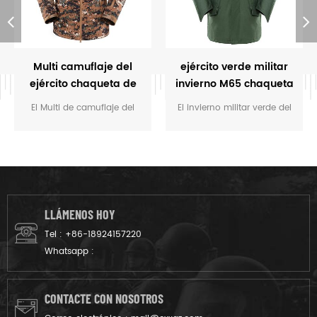
Multi camuflaje del
ejército verde militar
ejército chaqueta de
invierno M65 chaqueta
invierno para la
parka
El Multi de camuflaje del
El invierno militar verde del
formación
Ejército Chaqueta de
ejército M65 chaqueta parka
Invierno con forro polar
con interior, gorra oculta y
Interior Desmontable
forro de algodón es para
Chaqueta militar soldado de
soldado militar, que tiene
la formación. El principal
muchas ventajas como
material es 100% poliéster, el
transpirable, ecológica, tallas
LLÁMENOS HOY
proceso de tejido es el
grandes, reversible,
Tel :
+86-18924157220
tejido.
impermeable, cortavientos.
Whatsapp :
CONTACTE CON NOSOTROS