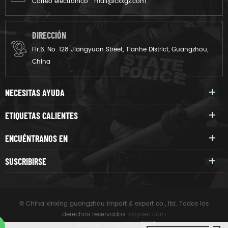
Correo electrónico :
mail@cxxgz.com
DIRECCIÓN
Flr.6, No. 128 Jiangyuan Street, Tianhe District, Guangzhou,
China
NECESITAS AYUDA
ETIQUETAS CALIENTES
ENCUÉNTRANOS EN
SUSCRIBIRSE
© China xinxing guangzhou import & export co., ltd. Todos los
derechos reservados.
dyyseo.com
|
IPv6 red compatible
IPV6