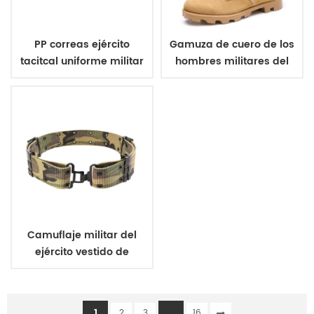
PP correas ejército
Gamuza de cuero de los
tacitcal uniforme militar
hombres militares del
de la correa
ejército de botas
Camuflaje militar del
ejército vestido de
uniforme de la correa
1
...
2
3
16