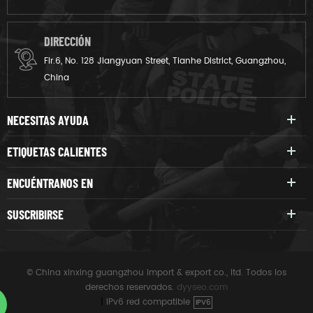
DIRECCIÓN
Flr.6, No. 128 Jiangyuan Street, Tianhe District, Guangzhou,
China
NECESITAS AYUDA
ETIQUETAS CALIENTES
ENCUÉNTRANOS EN
SUSCRIBIRSE
© China xinxing guangzhou import & export co., ltd. Todos los
derechos reservados.
dyyseo.com
|
IPv6 red compatible
IPV6