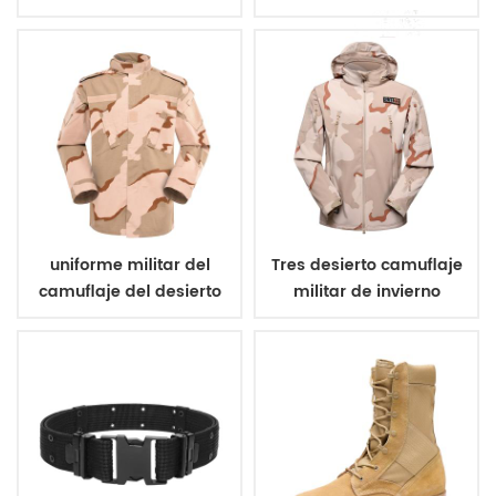
militar de poliéster 600d
camuflaje vegetato
italiano
uniforme militar del
Tres desierto camuflaje
camuflaje del desierto
militar de invierno
de tres colores
chaqueta de lana