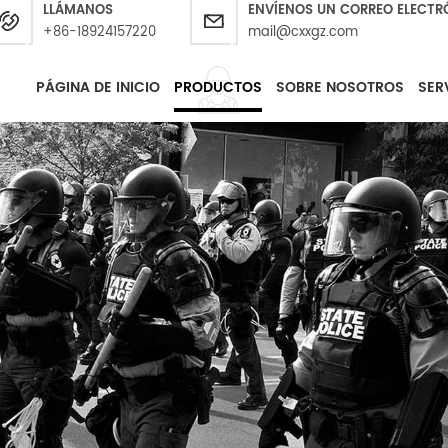
LLÁMANOS
ENVÍENOS UN CORREO ELECTR
+86-18924157220
mail@cxxgz.com
PÁGINA DE INICIO
PRODUCTOS
SOBRE NOSOTROS
SER