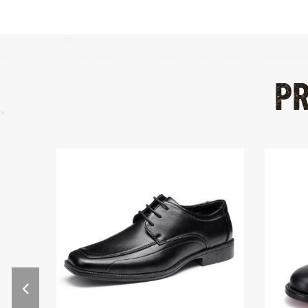
masa Después de la muestra de
confirmación, vamos a organizar
la mercancía en la línea de
producción para asegurar que
las mercancías se deliveried en
P
el tiempo.