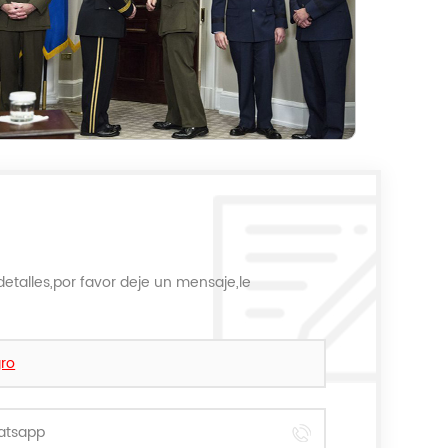
etalles,por favor deje un mensaje,le
gro