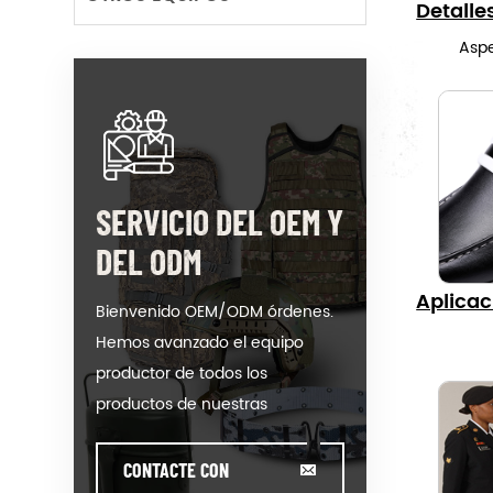
Detalle
Aspe
SERVICIO DEL OEM Y
DEL ODM
Aplicac
Bienvenido OEM/ODM órdenes.
Hemos avanzado el equipo
productor de todos los
productos de nuestras
categorías. Podríamos poner su
logotipo en nuestros caliente-
CONTACTE CON