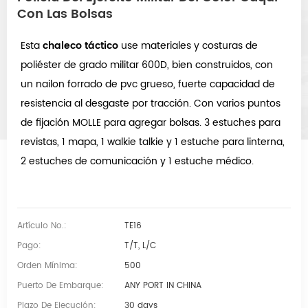
Con Las Bolsas
Esta
chaleco táctico
use materiales y costuras de
poliéster de grado militar 600D, bien construidos, con
un nailon forrado de pvc grueso, fuerte capacidad de
resistencia al desgaste por tracción. Con varios puntos
de fijación MOLLE para agregar bolsas. 3 estuches para
revistas, 1 mapa, 1 walkie talkie y 1 estuche para linterna,
2 estuches de comunicación y 1 estuche médico.
Artículo No.:
TE16
Pago:
T/T, L/C
Orden Mínima:
500
Puerto De Embarque:
ANY PORT IN CHINA
Plazo De Ejecución:
30 days