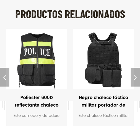
PRODUCTOS RELACIONADOS
Poliéster 600D
Negro chaleco táctico
reflectante chaleco
militar portador de
táctico de la policía
placa
Este cómodo y duradero
Este chaleco táctico militar
reflectante chaleco táctico
de la placa portadora ofrece
está diseñado
la mejor experiencia de
principalmente para la
vestir en el ejército el campo