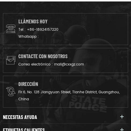
policía.
de batalla y entrenamiento
de crossfit.
LLÁMENOS HOY
Tel :
+86-18924157220
Whatsapp :
CONTACTE CON NOSOTROS
Correo electrónico :
mail@cxxgz.com
DIRECCIÓN
Flr.6, No. 128 Jiangyuan Street, Tianhe District, Guangzhou,
China
NECESITAS AYUDA
ETIQUETAS CALIENTES