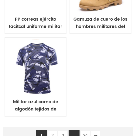
PP correas ejército
Gamuza de cuero de los
tacitcal uniforme militar
hombres militares del
de la correa
ejército de botas
Militar azul camo de
algodón tejidos de
punto de camiseta
1
...
2
3
24