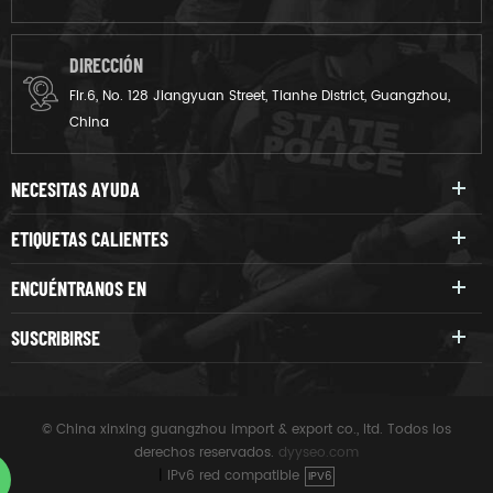
DIRECCIÓN
Flr.6, No. 128 Jiangyuan Street, Tianhe District, Guangzhou,
China
NECESITAS AYUDA
ETIQUETAS CALIENTES
ENCUÉNTRANOS EN
SUSCRIBIRSE
© China xinxing guangzhou import & export co., ltd. Todos los
derechos reservados.
dyyseo.com
|
IPv6 red compatible
IPV6