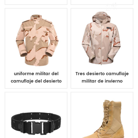
militar de poliéster 600d
camuflaje vegetato
italiano
uniforme militar del
Tres desierto camuflaje
camuflaje del desierto
militar de invierno
de tres colores
chaqueta de lana