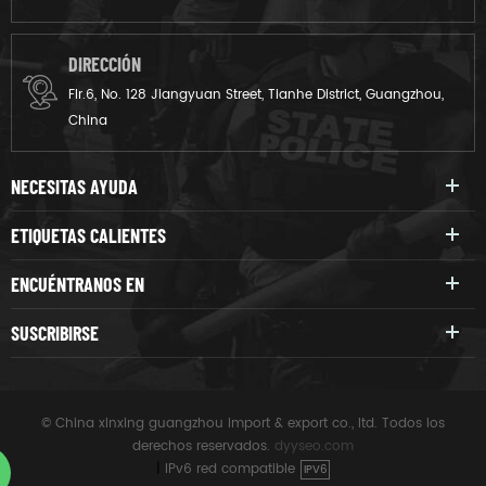
DIRECCIÓN
Flr.6, No. 128 Jiangyuan Street, Tianhe District, Guangzhou,
China
NECESITAS AYUDA
ETIQUETAS CALIENTES
ENCUÉNTRANOS EN
SUSCRIBIRSE
© China xinxing guangzhou import & export co., ltd. Todos los
derechos reservados.
dyyseo.com
|
IPv6 red compatible
IPV6