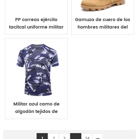
PP correas ejército
Gamuza de cuero de los
tacitcal uniforme militar
hombres militares del
de la correa
ejército de botas
Militar azul camo de
algodón tejidos de
punto de camiseta
1
...
2
3
24