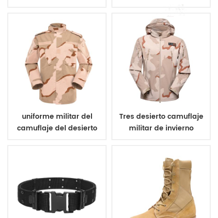
militar de poliéster 600d
camuflaje vegetato
italiano
uniforme militar del
Tres desierto camuflaje
camuflaje del desierto
militar de invierno
de tres colores
chaqueta de lana