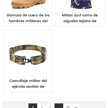
Gamuza de cuero de los
Militar azul camo de
hombres militares del
algodón tejidos de
ejército de botas
punto de camiseta
Camuflaje militar del
ejército vestido de
uniforme de la correa
1
...
2
3
25