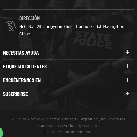
DIRECCIÓN
Flr.6, No. 128 Jiangyuan Street, Tianhe District, Guangzhou,
China
NECESITAS AYUDA
ETIQUETAS CALIENTES
ENCUÉNTRANOS EN
SUSCRIBIRSE
© China xinxing guangzhou import & export co., ltd. Todos los
derechos reservados.
dyyseo.com
|
IPv6 red compatible
IPV6