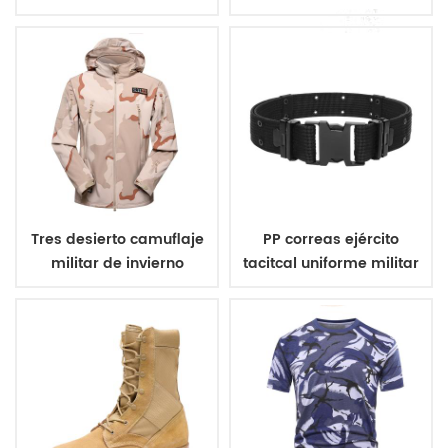
aramida chaleco a
de tres colores
prueba de balas
Tres desierto camuflaje
PP correas ejército
militar de invierno
tacitcal uniforme militar
chaqueta de lana
de la correa