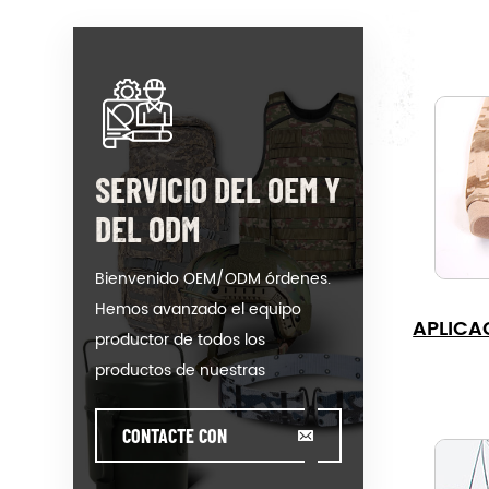
SERVICIO DEL OEM Y
DEL ODM
Bienvenido OEM/ODM órdenes.
Hemos avanzado el equipo
APLICA
productor de todos los
productos de nuestras
categorías. Podríamos poner su
logotipo en nuestros caliente-
CONTACTE CON
venta modelo o ayudar a la