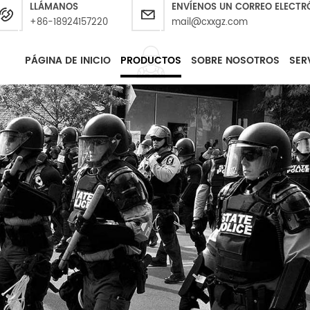
LLÁMANOS
ENVÍENOS UN CORREO ELECTR
+86-18924157220
mail@cxxgz.com
PÁGINA DE INICIO
PRODUCTOS
SOBRE NOSOTROS
SER