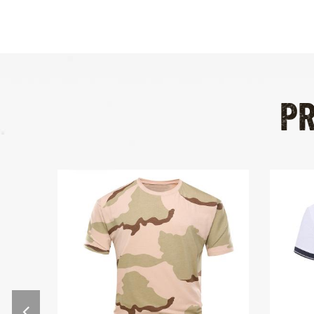
confirmación, vamos a organizar
la mercancía en la línea de
producción para asegurar que
las mercancías se deliveried en
el tiempo.
P