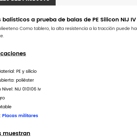
 balísticos a prueba de balas de PE Silicon NIJ IV
ieeteno Como tablero, la alta resistencia a la tracción puede hac
e. 
icaciones
aterial: PE y silicio
ubierta: poliéster
 Nivel: NIJ 010106 iv
gro
table
:
Placas militares
s muestran