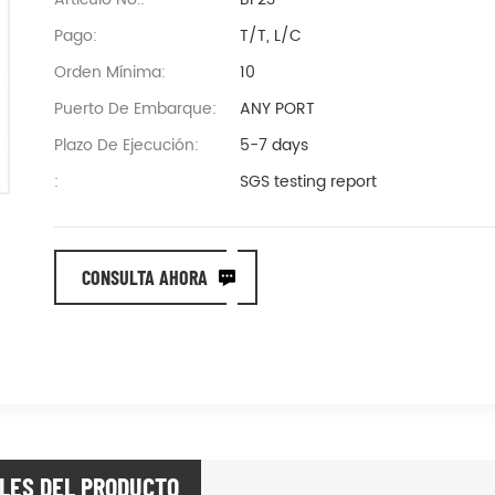
Pago:
T/T, L/C
Orden Mínima:
10
Puerto De Embarque:
ANY PORT
Plazo De Ejecución:
5-7 days
:
SGS testing report
CONSULTA AHORA
LES DEL PRODUCTO