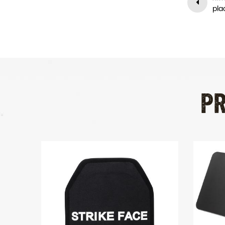
la mercancía en la línea de
producción para asegurar que
las mercancías se deliveried en
el tiempo.
P