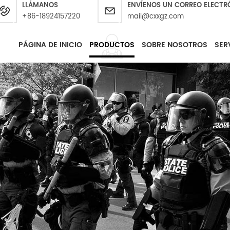
LLÁMANOS
ENVÍENOS UN CORREO ELECTR
+86-18924157220
mail@cxxgz.com
PÁGINA DE INICIO
PRODUCTOS
SOBRE NOSOTROS
SER