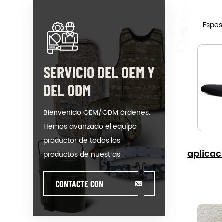
Espes
SERVICIO DEL OEM Y
DEL ODM
Bienvenido OEM/ODM órdenes.
Hemos avanzado el equipo
productor de todos los
aplicac
productos de nuestras
categorías. Podríamos poner su
logotipo en nuestros caliente-
CONTACTE CON
venta modelo o ayudar a la
NOSOTROS
producción de los pedidos