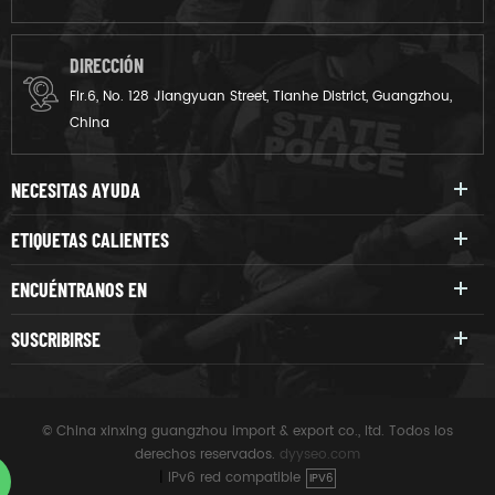
DIRECCIÓN
Flr.6, No. 128 Jiangyuan Street, Tianhe District, Guangzhou,
China
NECESITAS AYUDA
ETIQUETAS CALIENTES
ENCUÉNTRANOS EN
SUSCRIBIRSE
© China xinxing guangzhou import & export co., ltd. Todos los
derechos reservados.
dyyseo.com
|
IPv6 red compatible
IPV6