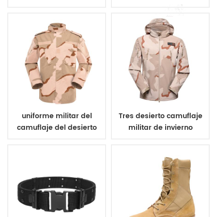
aramida chaleco a
militar de poliéster 600d
prueba de balas
uniforme militar del
Tres desierto camuflaje
camuflaje del desierto
militar de invierno
de tres colores
chaqueta de lana