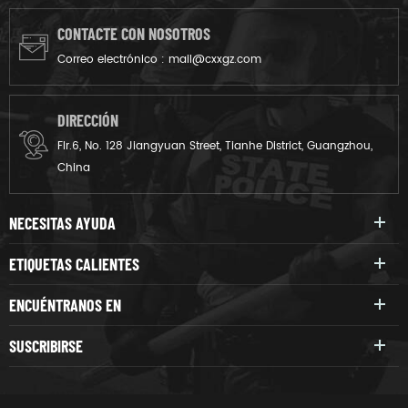
chalecos que ofrecen un
cuello.Addtinal parte frontal
nivel IIA o de nivel II.
y posterior de las secciones
CONTACTE CON NOSOTROS
que dura armadura.
Correo electrónico :
mail@cxxgz.com
DIRECCIÓN
Flr.6, No. 128 Jiangyuan Street, Tianhe District, Guangzhou,
China
NECESITAS AYUDA
ETIQUETAS CALIENTES
ENCUÉNTRANOS EN
SUSCRIBIRSE