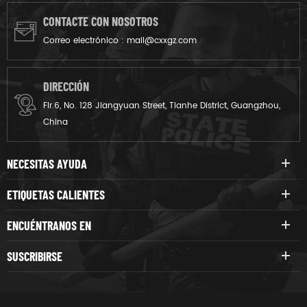
chalecos que ofrecen un
cuello.Addtinal parte frontal
nivel IIA o de nivel II.
y posterior de las secciones
CONTACTE CON NOSOTROS
que dura armadura.
Correo electrónico :
mail@cxxgz.com
DIRECCIÓN
Flr.6, No. 128 Jiangyuan Street, Tianhe District, Guangzhou,
China
NECESITAS AYUDA
ETIQUETAS CALIENTES
ENCUÉNTRANOS EN
SUSCRIBIRSE