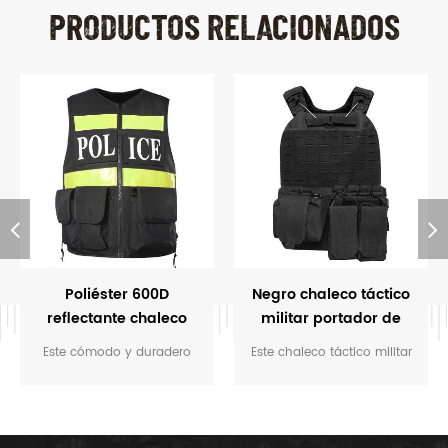
PRODUCTOS RELACIONADOS
Poliéster 600D
Negro chaleco táctico
reflectante chaleco
militar portador de
táctico de la policía
placa
Este cómodo y duradero
Este chaleco táctico militar
reflectante chaleco táctico
de la placa portadora ofrece
está diseñado
la mejor experiencia de
principalmente para la
vestir en el ejército el campo