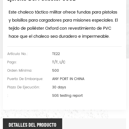
Este chaleco táctico militar ofrece fundas para pistolas
y bolsillos para cargadores para misiones especiales. El
tejido de poliéster Oxford con revestimiento de PVC
hace que el chaleco sea duradero e impermeable.
Artículo No.:
TE22
Pago:
T/T, L/C
Orden Mínima:
500
Puerto De Embarque:
ANY PORT IN CHINA
Plazo De Ejecución:
30 days
:
SGS testing report
DETALLES DEL PRODUCTO