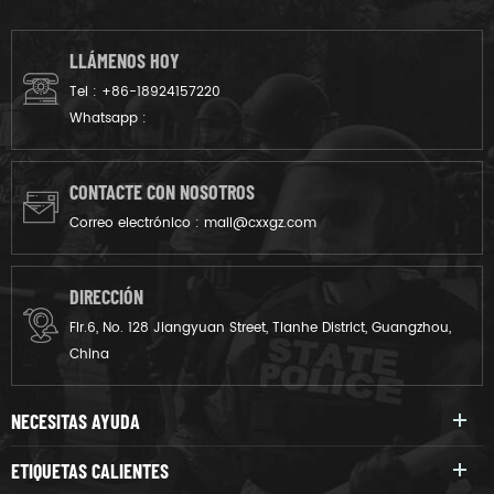
policía.
de batalla y entrenamiento
de crossfit.
LLÁMENOS HOY
Tel :
+86-18924157220
Whatsapp :
CONTACTE CON NOSOTROS
Correo electrónico :
mail@cxxgz.com
DIRECCIÓN
Flr.6, No. 128 Jiangyuan Street, Tianhe District, Guangzhou,
China
NECESITAS AYUDA
ETIQUETAS CALIENTES