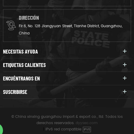
DIRECCIÓN
Flr.6, No. 128 Jiangyuan Street, Tianhe District, Guangzhou,
China
NECESITAS AYUDA
ETIQUETAS CALIENTES
ENCUÉNTRANOS EN
SUSCRIBIRSE
© China xinxing guangzhou import & export co., ltd. Todos los
derechos reservados.
dyyseo.com
|
IPv6 red compatible
IPV6