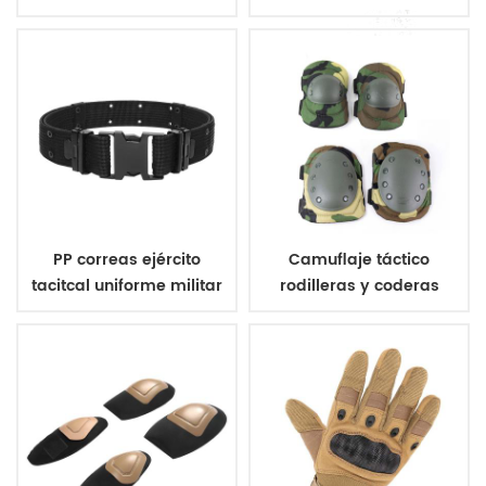
aramida chaleco a
militar de poliéster 600d
prueba de balas
PP correas ejército
Camuflaje táctico
tacitcal uniforme militar
rodilleras y coderas
de la correa