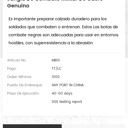
Genuino
Es importante preparar calzado duradero para los
soldados que combaten o entrenan.
Estos Las botas de
combate negras son adecuadas para usar en entornos
hostiles, con superresistencia a la abrasión
Artículo No.:
MB13
Pago:
TT/LC
Orden Mínima:
1000
Puerto De Embarque:
ANY PORT IN CHINA
Plazo De Ejecución:
40-50 days
:
SGS testing report