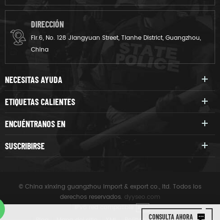
DIRECCIÓN
Flr.6, No. 128 Jiangyuan Street, Tianhe District, Guangzhou,
China
NECESITAS AYUDA
ETIQUETAS CALIENTES
ENCUÉNTRANOS EN
SUSCRIBIRSE
© China xinxing guangzhou import & export co., ltd. Todos los
derechos reservados.
dyyseo.com
|
IPv6 red compatible
IPV6
CONSULTA AHORA