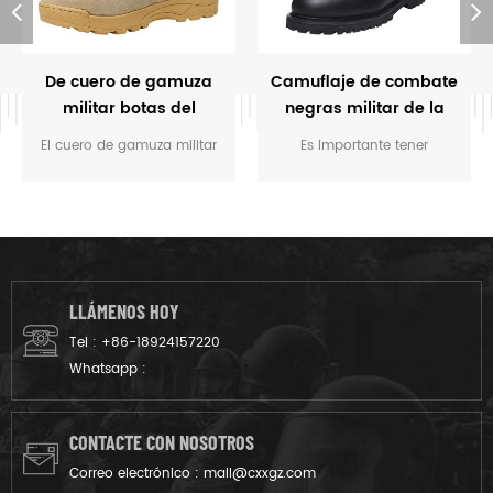
De cuero de gamuza
Camuflaje de combate
militar botas del
negras militar de la
desierto
selva botas
El cuero de gamuza militar
Es importante tener
desierto botas son las botas
duradero calzado que
diseñado para ser usado
proteja a usted cuando
por los soldados durante el
usted está la ejecución de la
combate o entrenamiento
tarea y hacer que usted se
táctico. Es durable y de
mueve rápidamente. El
buena calidad.
camuflaje de combate
LLÁMENOS HOY
negras militar de la selva
Tel :
+86-18924157220
botas es una buena opción.
Whatsapp :
CONTACTE CON NOSOTROS
Correo electrónico :
mail@cxxgz.com