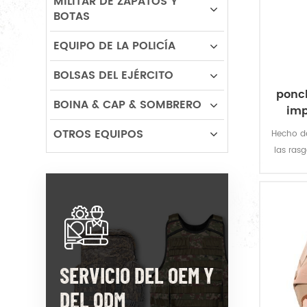
MILITAR DE ZAPATOS Y
BOTAS
EQUIPO DE LA POLICÍA
BOLSAS DEL EJÉRCITO
ponc
BOINA & CAP & SOMBRERO
imp
OTROS EQUIPOS
Hecho de
las ras
pon
prote
repelen
extremad
SERVICIO DEL OEM Y
DEL ODM