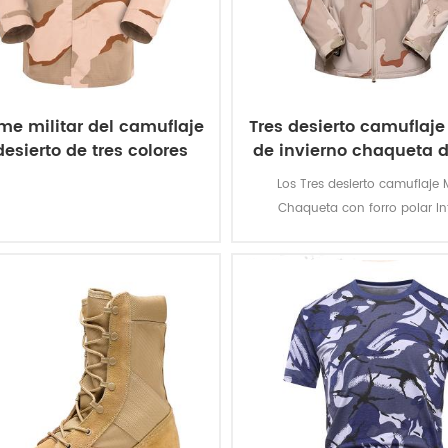
me militar del camuflaje
Tres desierto camuflaje 
desierto de tres colores
de invierno chaqueta 
Los Tres desierto camuflaje M
Chaqueta con forro polar Int
Desmontable Chaqueta militar so
principal material es 100% polié
proceso de tejido es el teji