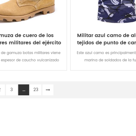
muza de cuero de los
Militar azul camo de a
es militares del ejército
tejidos de punto de ca
de botas
o de gamuza botas militares viene
Este azul camo es principalment
 espesor de caucho vulcanizado
marina de soldados de la fu
yos de tracción de Panamá suela
Tejido:100% algodón, de punto
ayor tracción mientras estás en
gsm, suave y cómodo, transpi
nto. De calidad superior de cuero
buena absorción del sudor, la so
2
3
...
23
 de la consecución de una buena
color de la iluminación, el lavado
, duradero, cómodo, transpirable.
es el nivel 3-4
onal resistente al agua, resistente
ceite, resistente al fuego, arma
anca-función de la prueba.