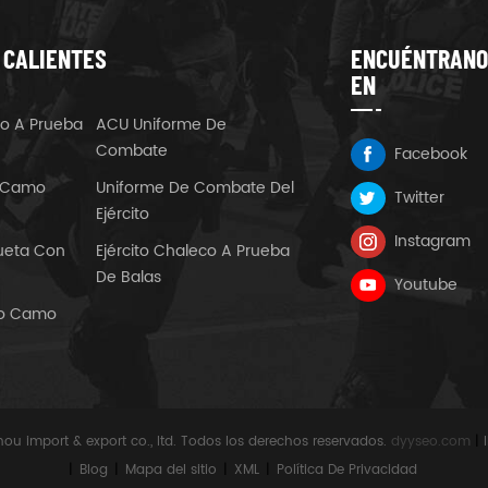
 CALIENTES
ENCUÉNTRANO
EN
eco A Prueba
ACU Uniforme De
Combate
Facebook
t Camo
Uniforme De Combate Del
Twitter
Ejército
Instagram
queta Con
Ejército Chaleco A Prueba
De Balas
Youtube
rto Camo
ou import & export co., ltd. Todos los derechos reservados.
dyyseo.com
|
|
Blog
|
Mapa del sitio
|
XML
|
Política De Privacidad