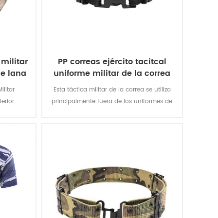
militar
PP correas ejército tacitcal
de lana
uniforme militar de la correa
ilitar
Esta táctica militar de la correa se utiliza
erior
principalmente fuera de los uniformes de
ldado. El
los soldados.
ster, el
do.