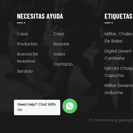
NECESITAS AYUDA
ETIQUETAS
Casa
Caso
Militar, Chal
De Balas
Productos
Noticias
Digital Deser
Acerca De
Video
Camiseta
Nosotros
Contacto
Ejército Cha
Servicio
Capucha
Militar Desie
Uniforme
Need Help? Chat With
Us
© China xinxing guangzh