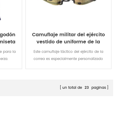
lgodón
Camuflaje militar del ejército
miseta
vestido de uniforme de la
correa
e para la
Este camuflaje táctico del ejército de la
erza.
correa es especialmente personalizado
, de 160
para el exterior de uniforme militar.
rable y
lidez del
 y el roce
un total de
23
paginas