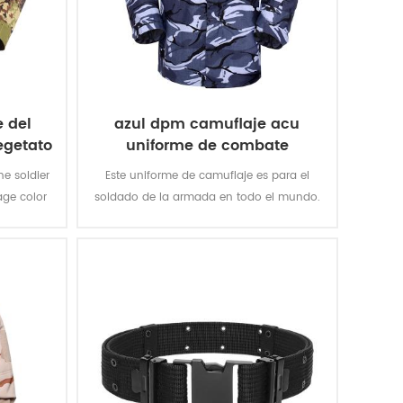
 del
azul dpm camuflaje acu
egetato
uniforme de combate
he soldier
Este uniforme de camuflaje es para el
age color
soldado de la armada en todo el mundo.
an’s
el color de camuflaje encaja en
multicámara La mayoría de los campos
de batalla de agua como el océano, río,
lago, etc.