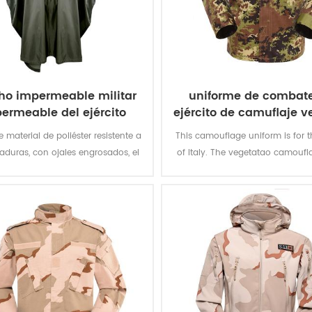
ho impermeable militar
uniforme de combate
ermeable del ejército
ejército de camuflaje v
poncho
italiano
 material de poliéster resistente a
This camouflage uniform is for t
gaduras, con ojales engrosados, el
of Italy. The vegetatao camoufl
cho militar ofrece una mejor
multicam fits field like Itali
cción contra la intemperie y es
environment.
te al agua de forma permanente y
amente resistente a la abrasión y
al desgarro.