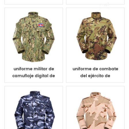
aramida chaleco a
militar de poliéster 600d
prueba de balas
uniforme militar de
uniforme de combate
camuflaje digital de
del ejército de
bosque
camuflaje vegetato
italiano