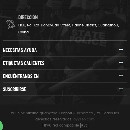
DIRECCIÓN
Flr.6, No. 128 Jiangyuan Street, Tianhe District, Guangzhou,
China
NECESITAS AYUDA
ETIQUETAS CALIENTES
ENCUÉNTRANOS EN
SUSCRIBIRSE
© China xinxing guangzhou import & export co., ltd. Todos los
derechos reservados.
dyyseo.com
|
IPv6 red compatible
IPV6