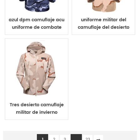
azul dpm camuflaje acu
uniforme militar del
uniforme de combate
camuflaje del desierto
de tres colores
Tres desierto camuflaje
militar de invierno
chaqueta de lana
1
...
2
3
23