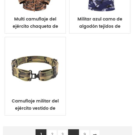
Multi camuflaje del
Militar azul camo de
ejército chaqueta de
algodón tejidos de
invierno para la
punto de camiseta
formación
Camuflaje militar del
ejército vestido de
uniforme de la correa
1
...
2
3
9