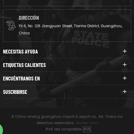
DIRECCIÓN
Flr.6, No. 128 Jiangyuan Street, Tianhe District, Guangzhou,
China
NECESITAS AYUDA
ETIQUETAS CALIENTES
ENCUÉNTRANOS EN
SUSCRIBIRSE
© China xinxing guangzhou import & export co., ltd. Todos los
derechos reservados.
dyyseo.com
|
IPv6 red compatible
IPV6