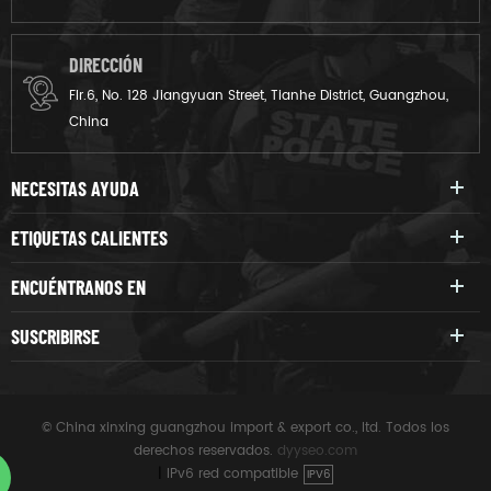
DIRECCIÓN
Flr.6, No. 128 Jiangyuan Street, Tianhe District, Guangzhou,
China
NECESITAS AYUDA
ETIQUETAS CALIENTES
ENCUÉNTRANOS EN
SUSCRIBIRSE
© China xinxing guangzhou import & export co., ltd. Todos los
derechos reservados.
dyyseo.com
|
IPv6 red compatible
IPV6