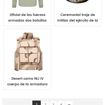
Oficial de las fuerzas
Ceremonial traje de
armadas dos bolsillos
militar del ejército de la
epaulet de manga
pac
larga camiseta
Desert camo NIJ IV
cuerpo de la armadura
a prueba de balas de
balística de la policía
chaleco
1
2
3
4