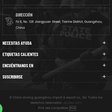
DIRECCIÓN
Flr.6, No. 128 Jiangyuan Street, Tianhe District, Guangzhou,
China
NECESITAS AYUDA
ETIQUETAS CALIENTES
ENCUÉNTRANOS EN
SUSCRIBIRSE
© China xinxing guangzhou import & export co., ltd. Todos los
derechos reservados.
dyyseo.com
|
IPv6 red compatible
IPV6