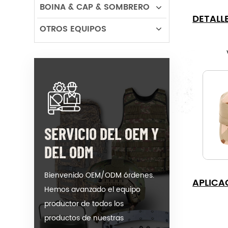
BOINA & CAP & SOMBRERO
DETALL
OTROS EQUIPOS
SERVICIO DEL OEM Y
DEL ODM
Bienvenido OEM/ODM órdenes.
APLICA
Hemos avanzado el equipo
productor de todos los
productos de nuestras