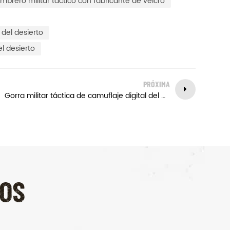
mbrero militar táctico con fabricante de velcro
 del desierto
el desierto
PRÓXIMA
Gorra militar táctica de camuflaje digital del desierto gorra de béisbol al aire libre del ejército
OS