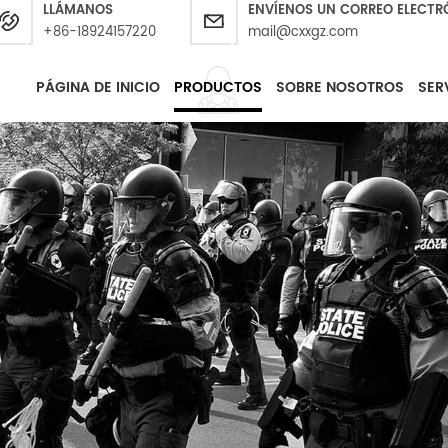
LLÁMANOS
ENVÍENOS UN CORREO ELECTR
+86-18924157220
mail@cxxgz.com
PÁGINA DE INICIO
PRODUCTOS
SOBRE NOSOTROS
SER