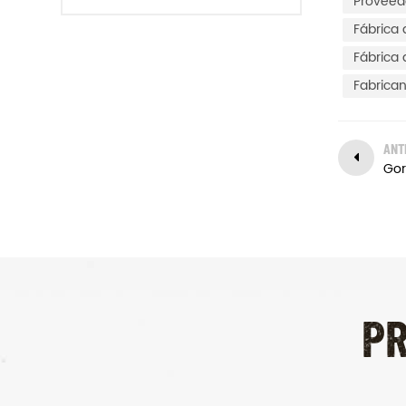
Proveed
completo de cuero, gamuza,
Fábrica 
cuero, etc. La producción en
Fábrica 
masa Después de la muestra de
confirmación, vamos a organizar
Fabrican
la mercancía en la línea de
producción para asegurar que
ANT
las mercancías se deliveried en
el tiempo.
P