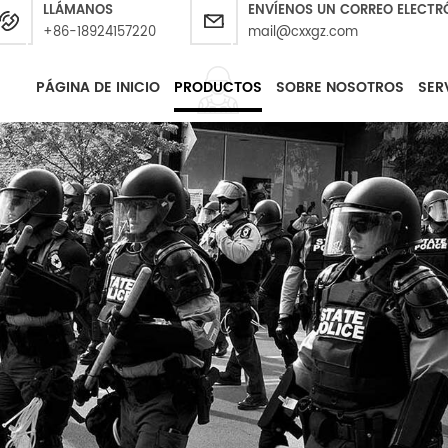
LLÁMANOS
ENVÍENOS UN CORREO ELECTR
+86-18924157220
mail@cxxgz.com
PÁGINA DE INICIO
PRODUCTOS
SOBRE NOSOTROS
SER