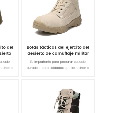
ito del
Botas tácticas del ejército del
sierto
desierto de camuflaje militar
con cremallera
calzado
Es Importante para preparar calzado
 luchan o
duradero para soldados que se luchan o
 combate
Formación. Estos Las botas de combate
as para
del desierto del camuflaje están
e agarre,
diseñadas para proporcionar una
ión de pie
combinación de agarre, estabilidad del
obusto.
tobillo y protección de pie adecuados
para un ambiente robusto.