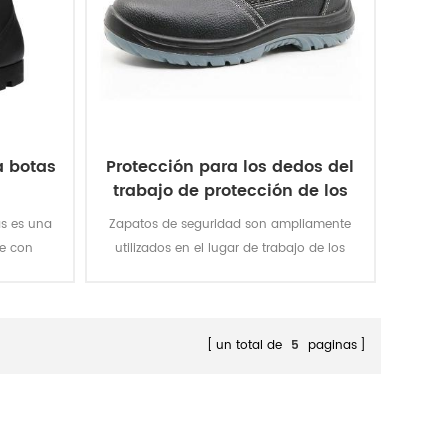
 botas
Protección para los dedos del
trabajo de protección de los
zapatos de seguridad
as es una
Zapatos de seguridad son ampliamente
e con
utilizados en el lugar de trabajo de los
miento.La
diferentes ocasiones para proteger la
s 39 al 46
seguridad de los pies de la personal.
un total de
5
paginas