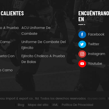
 CALIENTES
ENCUÉNTRANO
EN
eco A Prueba
ACU Uniforme De
Combate
Facebook
t Camo
Uniforme De Combate Del
Twitter
Ejército
Instagram
queta Con
Ejército Chaleco A Prueba
De Balas
Youtube
rto Camo
ou import & export co., ltd. Todos los derechos reservados.
dyyseo.com
|
|
Blog
|
Mapa del sitio
|
XML
|
Política De Privacidad