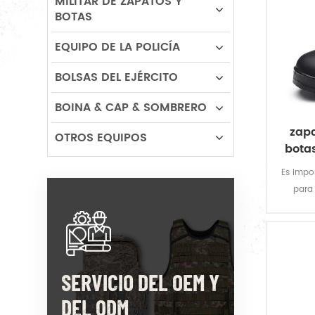
MILITAR DE ZAPATOS Y
BOTAS
EQUIPO DE LA POLICÍA
BOLSAS DEL EJÉRCITO
BOINA & CAP & SOMBRERO
zap
OTROS EQUIPOS
bota
mil
Es impo
para
entren
negra
entorno
SERVICIO DEL OEM Y
DEL ODM