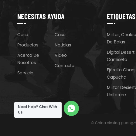
NECESITAS AYUDA
ETIQUETAS
Casa
Caso
Militar, Chal
De Balas
Productos
Noticias
Digital Deser
Acerca De
Video
Camiseta
Nosotros
Contacto
Ejército Cha
Servicio
Capucha
Militar Desie
Uniforme
Need Help? Chat With
Us
© China xinxing guangzh