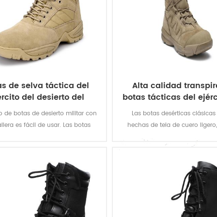
as de selva táctica del
Alta calidad transpi
ército del desierto del
botas tácticas del ejérc
invierno militar con
desierto militar
o de botas de desierto militar con
Las botas desérticas clásicas
cremallera
lera es fácil de usar. Las botas
hechas de tela de cuero ligero
án engrosadas en el interior,
ligera y flexible. Las botas gene
das para usar en el frío otoño e
flexibles y resistentes al desga
no, incluso en la nieve Las botas
terreno Outsole, antideslizante y 
les son flexibles y resistentes al
al desgaste. La suela exterior
gaste. Todo terreno Outsole,
ofrece una excelente resisten
izante y resistente al desgaste. La
desgaste, adecuado para deporte
a exterior de goma ofrece una
libre o combate de soldado Fo