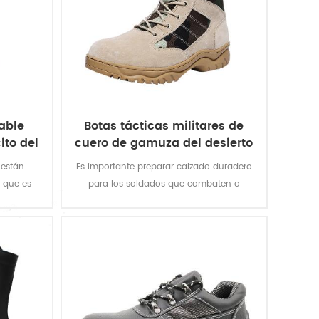
rable
Botas tácticas militares de
ito del
cuero de gamuza del desierto
de camuflaje militar
 están
Es importante preparar calzado duradero
, que es
para los soldados que combaten o
rales son
entrenan. Estos Las botas de camuflaje
ste. Todo
para el desierto están diseñadas para
resistente
brindar una combinación de agarre,
 de goma
estabilidad en los tobillos y protección del
cia al
pie adecuada para un entorno
s al aire
accidentado
rmación.