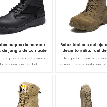
atos negros de hombre
Botas tácticas del ejérc
s de jungla de combate
desierto militar del de
itar de cuero genuino
con cremallera
rtante preparar calzado duradero
Es Importante para preparar 
 los soldados que combaten o
duradero para soldados que se
an. Estos Las botas de combate
Formación. Estos Las botas de
s son adecuadas para usar en
de Desert Khaki están diseñad
s hostiles, con superresistencia a
proporcionar una combinación d
la abrasión
estabilidad del tobillo y protecc
adecuados para un ambiente r